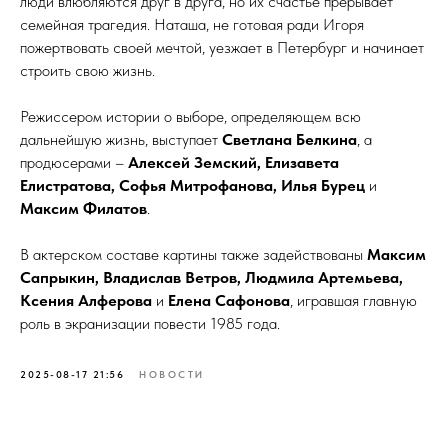
люди влюбляются друг в друга, но их счастье прерывает
семейная трагедия. Наташа, не готовая ради Игоря
пожертвовать своей мечтой, уезжает в Петербург и начинает
строить свою жизнь.
Режиссером истории о выборе, определяющем всю
дальнейшую жизнь, выступает
Светлана Белкина
, а
продюсерами –
Алексей Земский, Елизавета
Елистратова, Софья Митрофанова, Илья Бурец
и
Максим Филатов
.
В актерском составе картины также задействованы
Максим
Сапрыкин, Владислав Ветров, Людмила Артемьева,
Ксения Алферова
и
Елена Сафонова
, игравшая главную
роль в экранизации повести 1985 года.
2025-08-17 21:56
НОВОСТИ