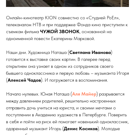
Онлайн-кинотеатр KION совместно со «Студией РоЕл»,
телеканалом НТВ и при поддержке Фонда кино приступили к
съемкам фильма
ЧУЖОЙ ЗВОНОК
, основанной на
одноименной повести Екатерины Марковой.
Наши дни. Художница Наташа (
Светлана Иванова
)
готовится к выставке своих картин. В галерее перед
открытием она узнает в одном из сотрудников своего
бывшего одноклассника и первую любовь – музыканта Игоря
(
Алексей Чадов
). И погружается в воспоминания.
Начало нулевых. Юная Наташа (
Аля Майер
) разрывается
между давлением родителей, решительно настроенных
отправить дочь учиться на юриста, и своими мечтами о
поступлении в Академию художеств в Петербурге. Поверить
в себя и пойти на риск ей помогает новенький одноклассник,
одаренный музыкант Игорь (
Денис Косиков
). Молодые