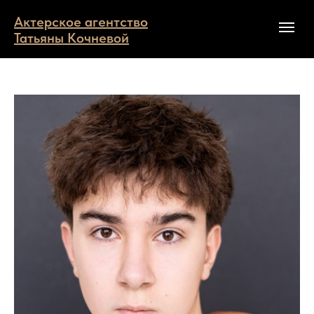
Актерское агентство
Татьяны Кочневой