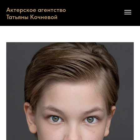
Актерское агентство
Татьяны Кочневой